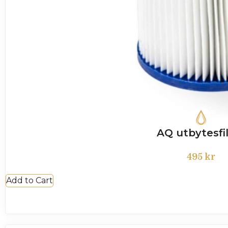
AQ utbytesfi
495
kr
Add to Cart