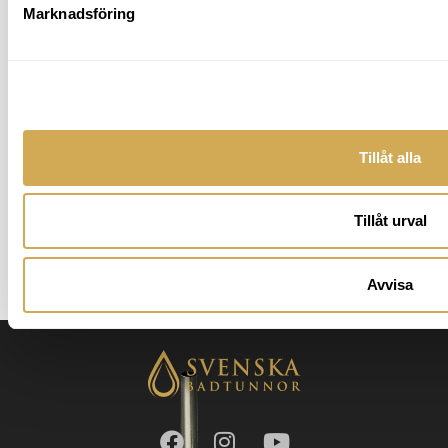
Marknadsföring
Badskolan
Tillåt alla
Vad kostar ett spabad i
månaden?
Tillåt urval
Läs mer av inlägget
Avvisa