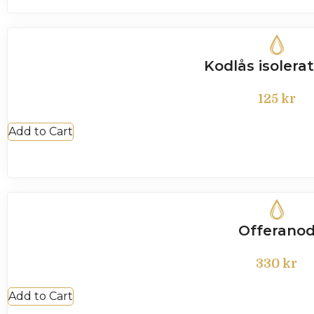
Kodlås isolerat
125
kr
Add to Cart
Offerano
330
kr
Add to Cart