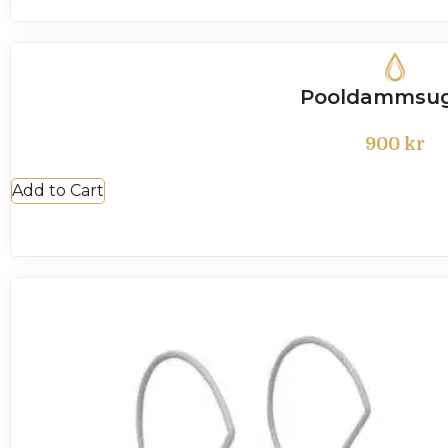
Pooldammsu
900
kr
Add to Cart