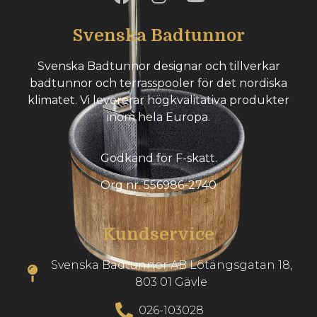
Svenska Badtunnor
Svenska Badtunnor designar och tillverkar
badtunnor och terrasspooler för det nordiska
klimatet. Vi levererar högkvalitativa produkter
inom hela Europa.
Godkänd för F-skatt.
Org nr. 556986-2740
Kundservice
Svenska Badtunnor AB Lötängsgatan 18,
803 01 Gävle
026-103028