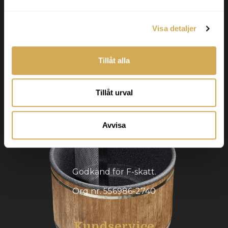
Visa detaljer
Tillåt alla
Svenska Badtunnor
Tillåt urval
Svenska Badtunnor designar och tillverkar
badtunnor och terrasspooler för det nordiska
Avvisa
klimatet. Vi levererar högkvalitativa produkter
inom hela Europa.
Godkänd för F-skatt.
Org nr. 556986-2740
Kundservice