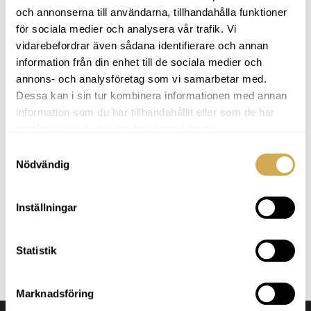
och annonserna till användarna, tillhandahålla funktioner
för sociala medier och analysera vår trafik. Vi
vidarebefordrar även sådana identifierare och annan
Medföljande utrustning
information från din enhet till de sociala medier och
annons- och analysföretag som vi samarbetar med.
– Filterbehållare
Dessa kan i sin tur kombinera informationen med annan
– Pump
information som du har tillhandahållit eller som de har
– Filterbollar
samlat in när du har använt deras tjänster.
Anslutningar och slang samt montering i din
Samtyckesval
badtunna.
Nödvändig
Teknisk information
Inställningar
– Renar 4000L/timmen
– Backspolningsfunktion
Statistik
– Pump 0,25 kw
– 50 mm anslutningar
Marknadsföring