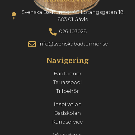
Svenska Badtunnor AB Lötängsgatan 18,
803 01 Gävle
026-103028
info@svenskabadtunnor.se
Navigering
Badtunnor
Terrasspool
Tillbehör
Inspiration
Badskolan
Kundservice