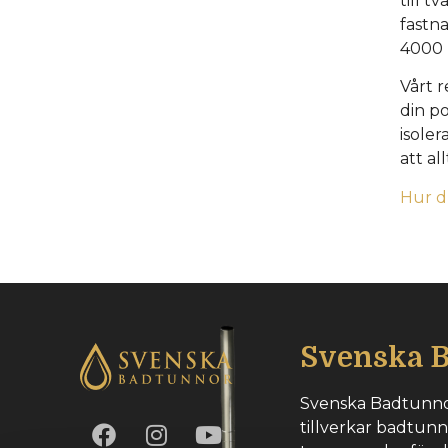
till t
fastna
4000 l
Vårt r
din po
isoler
att al
Hur d
Svenska 
Svenska Badtunno
tillverkar badtun