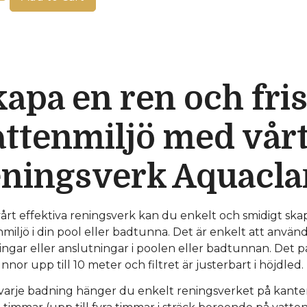
apa en ren och fri
ttenmiljö med vårt
eningsverk Aquacla
årt effektiva reningsverk kan du enkelt och smidigt skap
miljö i din pool eller badtunna. Det är enkelt att använ
ingar eller anslutningar i poolen eller badtunnan. Det p
nor upp till 10 meter och filtret är justerbart i höjdled.
 varje badning hänger du enkelt reningsverket på kanten 