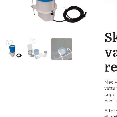
Sk
va
r
Med v
vatten
koppl
badtun
Efter