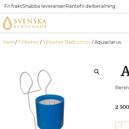
Fri frakt
Snabba leveranser
Räntefri delbetalning
Hem
/
Tillbehör
/
Tillbehör Badtunnor
/ Aquaclarus
A
Renin
2 50