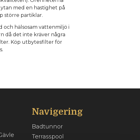
enkvaliteten). Orenheterna
ån ytan med en hastighet på
 större partiklar.
nd och hälsosam vattenmiljö i
rn då det inte kräver några
ter. Köp utbytesfilter för
s.
Navigering
Badtunnor
Gävle
Terrasspool