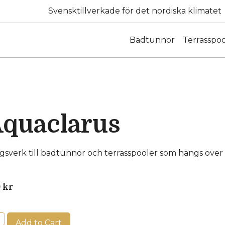
Svensktillverkade för det nordiska klimatet
Badtunnor
Terrasspoo
quaclarus
gsverk till badtunnor och terrasspooler som hängs över
0
kr
Add to Cart