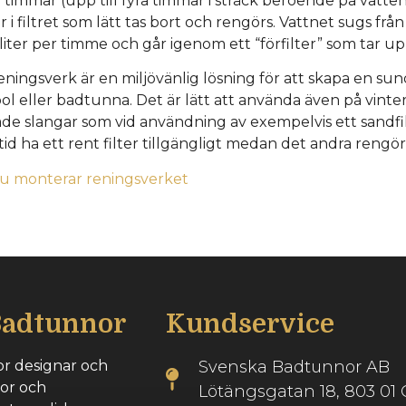
vå timmar (upp till fyra timmar i sträck beroende på vatt
r i filtret som lätt tas bort och rengörs. Vattnet sugs fr
iter per timme och går igenom ett “förfilter” som tar upp
eningsverk är en miljövänlig lösning för att skapa en su
ol eller badtunna. Det är lätt att använda även på vinte
ade slangar som vid användning av exempelvis ett sandfil
ltid ha ett rent filter tillgängligt medan det andra rengör
u monterar reningsverket
Badtunnor
Kundservice
r designar och
Svenska Badtunnor AB
nor och
Lötängsgatan 18, 803 01 