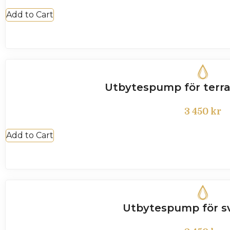
Add to Cart
Utbytespump för terra
3 450
kr
Add to Cart
Utbytespump för sv