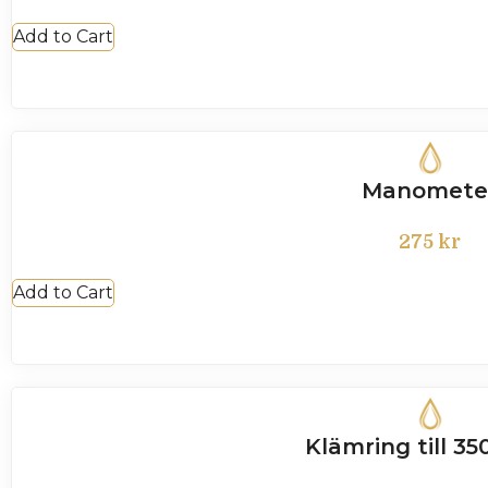
Add to Cart
Manomete
275
kr
Add to Cart
Klämring till 350