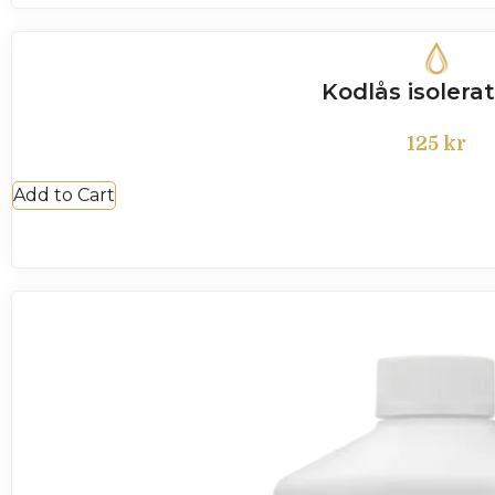
Kodlås isolerat
125
kr
Add to Cart