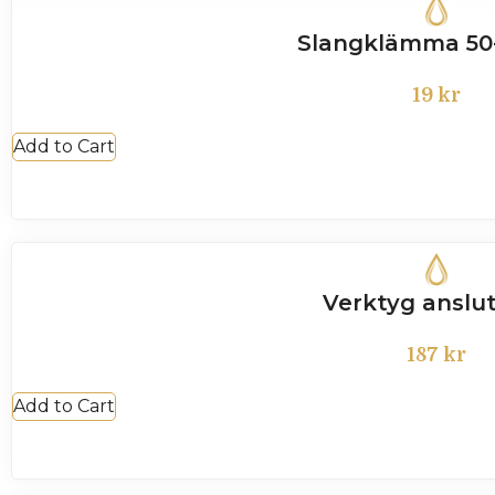
Slangklämma 5
19
kr
Add to Cart
Verktyg anslu
187
kr
Add to Cart