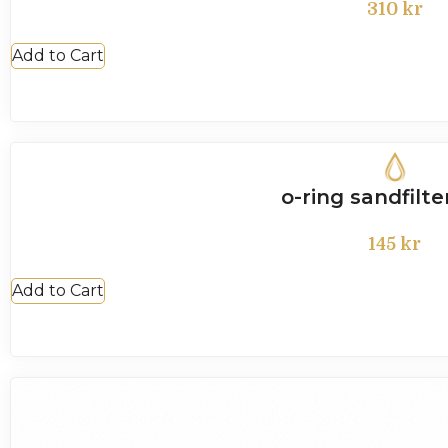
310
kr
Add to Cart
o-ring sandfilte
145
kr
Add to Cart