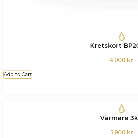
Kretskort BP
4 000
kr
Add to Cart
Värmare 3
5 900
kr