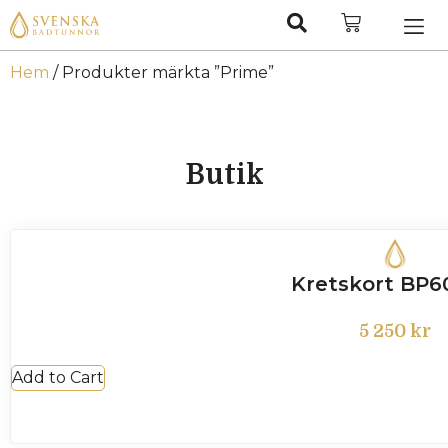
Hem
/ Produkter märkta ”Prime”
Butik
Kretskort BP6
5 250
kr
Add to Cart