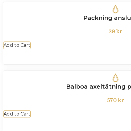
Packning anslu
29
kr
Add to Cart
Balboa axeltätning
570
kr
Add to Cart