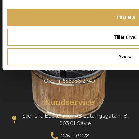
Svenska Badtunnor
Tillåt alla
Svenska Badtunnor designar och tillverkar
badtunnor och terrasspooler för det nordiska
Tillåt urval
klimatet. Vi levererar högkvalitativa produkter
inom hela Europa.
Avvisa
Godkänd för F-skatt.
Org nr. 556986-2740
Kundservice
Svenska Badtunnor AB Lötängsgatan 18,
803 01 Gävle
026-103028