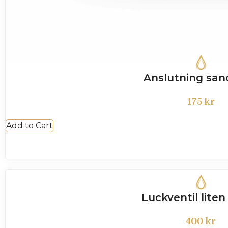
Anslutning sand
175
kr
Add to Cart
Luckventil lite
400
kr