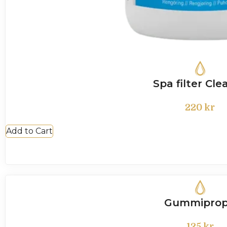
Spa filter Cle
220
kr
Add to Cart
Gummipro
125
kr