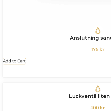
Anslutning sand
175
kr
Add to Cart
Luckventil lite
400
kr