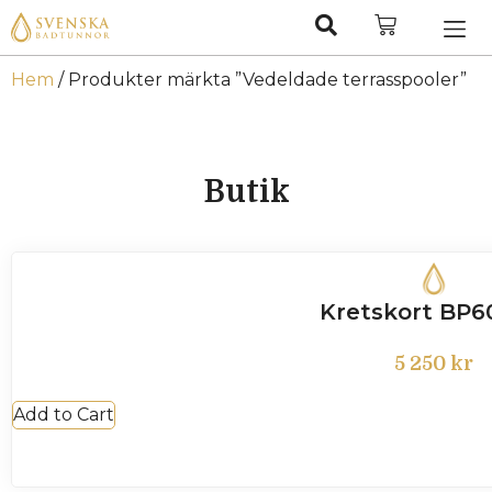
Hem
/ Produkter märkta ”Vedeldade terrasspooler”
Butik
Kretskort BP6
5 250
kr
Add to Cart