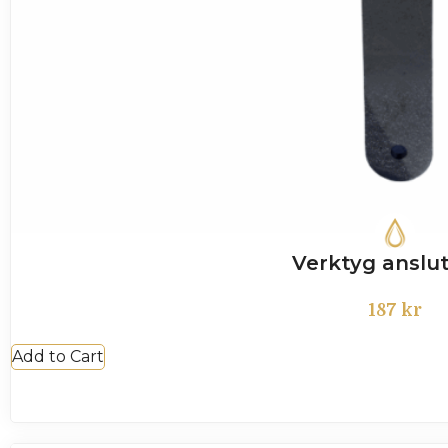
Verktyg anslu
187
kr
Add to Cart