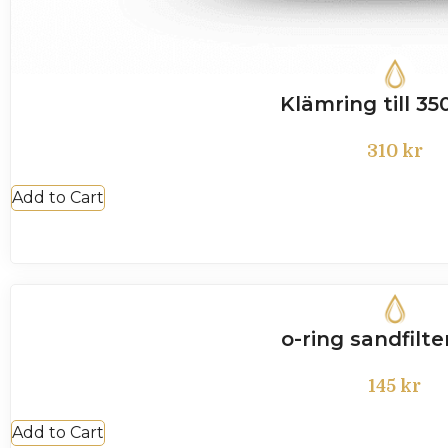
Klämring till 350
310
kr
Add to Cart
o-ring sandfilte
145
kr
Add to Cart