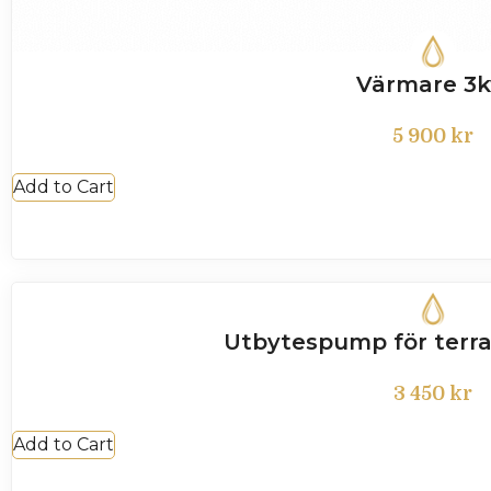
Värmare 3
5 900
kr
Add to Cart
Utbytespump för terra
3 450
kr
Add to Cart