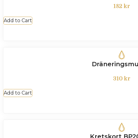
182
kr
Add to Cart
Dräneringsmu
310
kr
Add to Cart
Kretskort BP