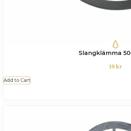
Slangklämma 5
19
kr
Add to Cart