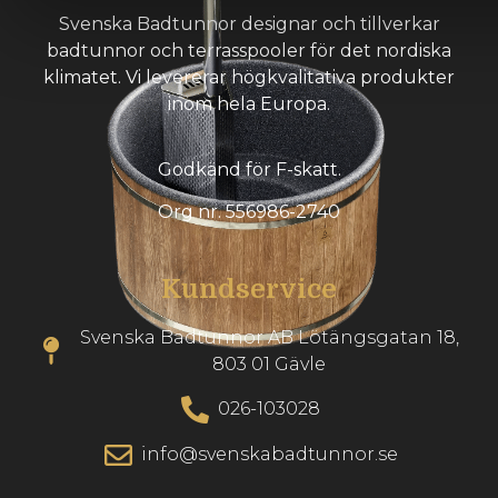
Svenska Badtunnor designar och tillverkar
badtunnor och terrasspooler för det nordiska
klimatet. Vi levererar högkvalitativa produkter
inom hela Europa.
Godkänd för F-skatt.
Org nr. 556986-2740
Kundservice
Svenska Badtunnor AB Lötängsgatan 18,
803 01 Gävle
026-103028
info@svenskabadtunnor.se