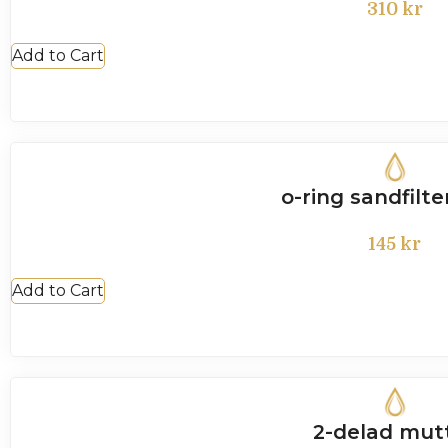
310
kr
Add to Cart
o-ring sandfilte
145
kr
Add to Cart
2-delad mut