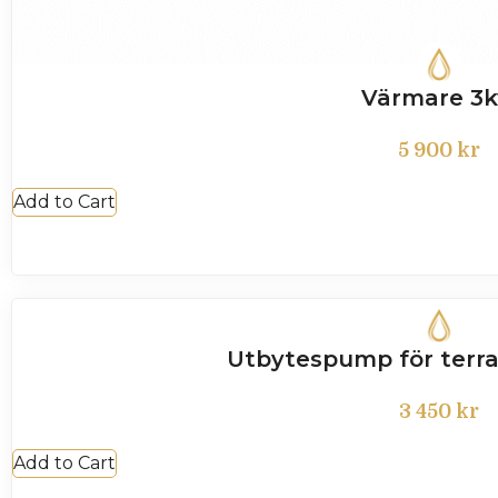
Värmare 3
5 900
kr
Add to Cart
Utbytespump för terra
3 450
kr
Add to Cart