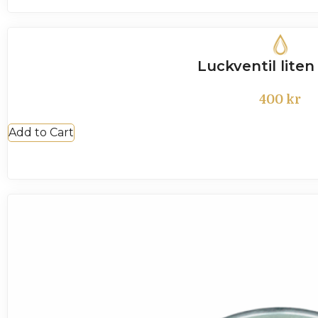
Luckventil lite
400
kr
Add to Cart