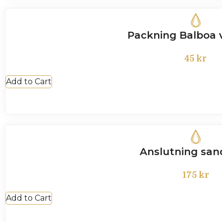
Packning Balboa
45
kr
Add to Cart
Anslutning sand
175
kr
Add to Cart