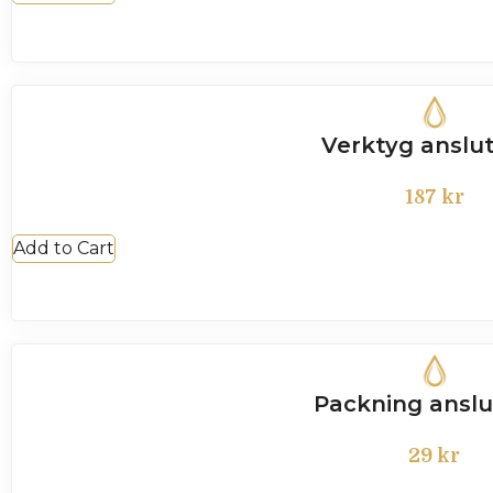
Verktyg anslu
187
kr
Add to Cart
Packning anslu
29
kr