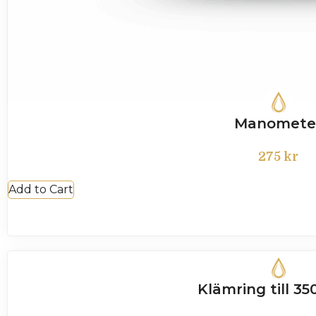
Manomete
275
kr
Add to Cart
Klämring till 350