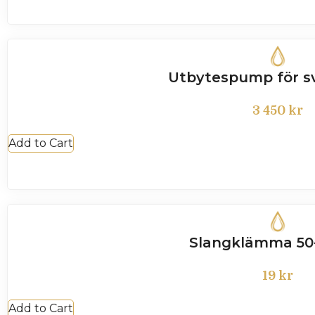
Utbytespump för sv
3 450
kr
Add to Cart
Slangklämma 5
19
kr
Add to Cart