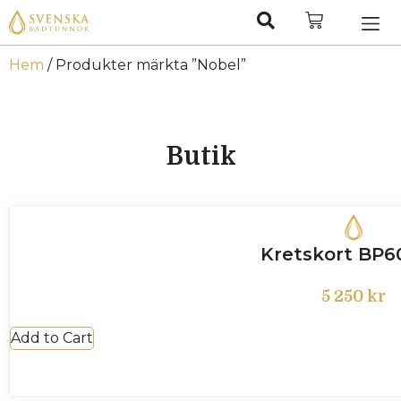
Hem
/ Produkter märkta ”Nobel”
Butik
Kretskort BP6
5 250
kr
Add to Cart