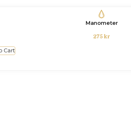
Manometer
275
kr
o Cart