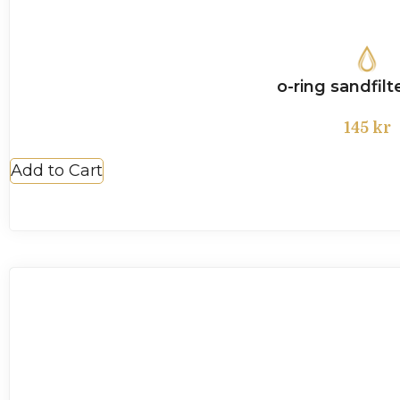
o-ring sandfilt
145
kr
Add to Cart