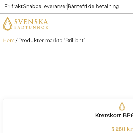
Fri frakt
Snabba leveranser
Räntefri delbetalning
Hem
/ Produkter märkta ”Brilliant”
Kretskort BP
5 250
kr