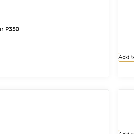
er P350
Add t