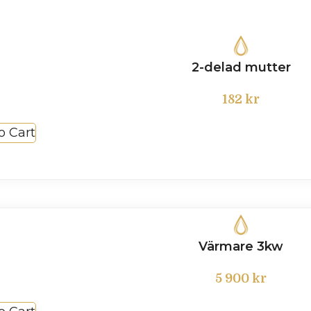
2-delad mutter
182
kr
o Cart
Värmare 3kw
5 900
kr