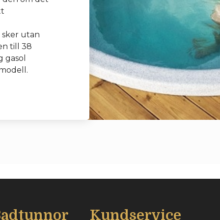
tt
 sker utan
n till 38
g gasol
modell.
Badtunnor
Kundservice