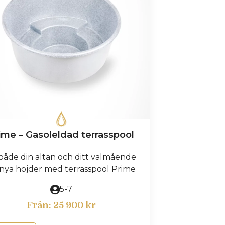
ime – Gasoleldad terrasspool
både din altan och ditt välmående
l nya höjder med terrasspool Prime
5-7
Från:
25 900
kr