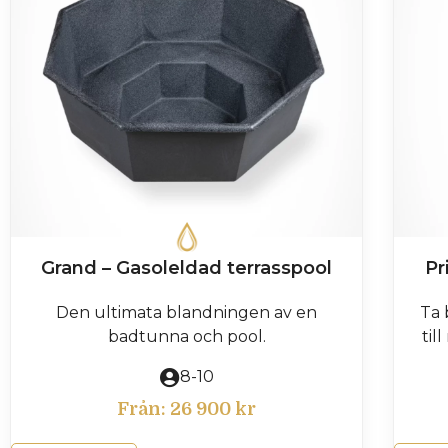
Grand – Gasoleldad terrasspool
Pr
Den ultimata blandningen av en
Ta 
badtunna och pool.
til
8-10
Från:
26 900
kr