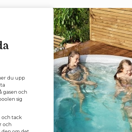
da
rmer du upp
kta
på gasen och
poolen sig
n och tack
r och
n den om det