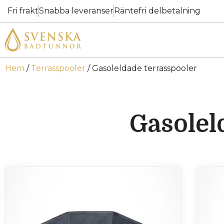
Fri frakt
Snabba leveranser
Räntefri delbetalning
Hem
/
Terrasspooler
/ Gasoleldade terrasspooler
Gasolel