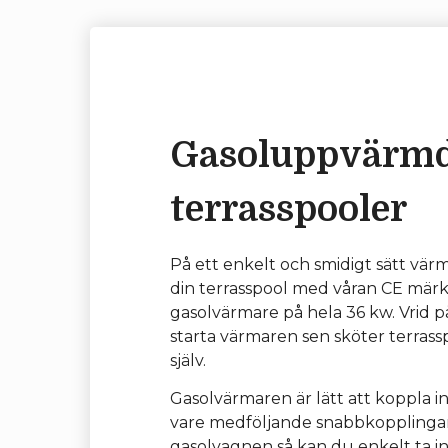
Gasoluppvärm
terrasspooler
På ett enkelt och smidigt sätt vä
din terrasspool med våran CE mär
gasolvärmare på hela 36 kw. Vrid 
starta värmaren sen sköter terrass
själv.
Gasolvärmaren är lätt att koppla i
vare medföljande snabbkopplinga
gasolvagnen så kan du enkelt ta i