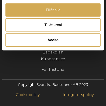
Navigering
Tillåt alla
Badtunnor
Tillåt urval
Terrasspool
Tillbehör
Avvisa
Inspiration
Badskolan
Kundservice
Vår historia
Copyright Svenska Badtunnor AB 2023
Cookiepolicy
Integritetspolicy