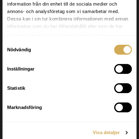
Svenska Badtunnor
information från din enhet till de sociala medier och
annons- och analysföretag som vi samarbetar med.
Svenska Badtunnor designar och tillverkar
Dessa kan i sin tur kombinera informationen med annan
badtunnor och terrasspooler för det nordiska
information som du har tillhandahållit eller som de har
klimatet. Vi levererar högkvalitativa produkter
samlat in när du har använt deras tjänster.
inom hela Europa.
Samtyckesval
Nödvändig
Godkänd för F-skatt.
Org nr. 556986-2740
Inställningar
Statistik
Kundservice
Svenska Badtunnor AB Lötängsgatan 18,
Marknadsföring
803 01 Gävle
026-103028
Visa detaljer
info@svenskabadtunnor.se