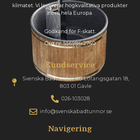
klimatet. Vi levererar högkvalitativa produkter
inom hela Europa.
Godkänd för F-skatt.
Org nr. 556986-2740
Kundservice
Svenska Badtunnor AB Lötängsgatan 18,
803 01 Gävle
026-103028
info@svenskabadtunnor.se
Navigering