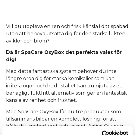
Vill du uppleva en ren och frisk känsla i ditt spabad
utan att behöva utsätta dig för den starka lukten
av klor och brom?
Då är SpaCare OxyBox det perfekta valet för
dig!
Med detta fantastiska system behöver du inte
längre oroa dig för starka kemikalier som kan
irritera ögon och hud. Istället kan du njuta av ett
behagligt luktfritt alternativ som ger en fantastisk
känsla av renhet och friskhet.
Med SpaCare OxyBox får du tre produkter som
tillsammans bildar en komplett lösning för att
hålla ditt spabad rent och fräscht. Active Oxygen
Granular och Oxy Plus Activator Liquid arbetar