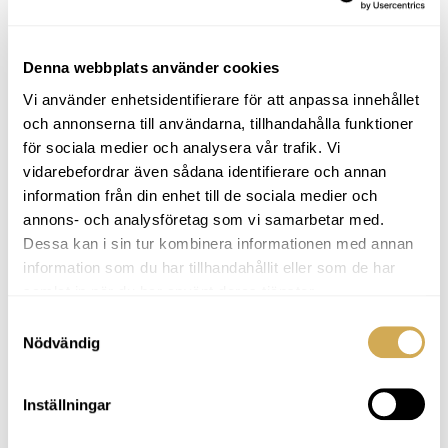
tillsammans för att effektivt desinficera vattnet
och ta bort smuts och bakterier. Och med
teststickorna kan du enkelt mäta vattnets pH-
Denna webbplats använder cookies
värde för att säkerställa att det är i balans.
Vi använder enhetsidentifierare för att anpassa innehållet
och annonserna till användarna, tillhandahålla funktioner
Med SpaCare OxyBox kan du känna dig trygg och
för sociala medier och analysera vår trafik. Vi
bekväm med att använda din spaanläggning, och
vidarebefordrar även sådana identifierare och annan
samtidigt njuta av en underbar känsla av renhet
information från din enhet till de sociala medier och
och friskhet.
annons- och analysföretag som vi samarbetar med.
Dessa kan i sin tur kombinera informationen med annan
information som du har tillhandahållit eller som de har
Så här använder du SpaCare OxyBox:
samlat in när du har använt deras tjänster.
Först tillsätter du SpaCare Active Oxygen Granular
Samtyckesval
direkt i vattnet när vattencirkulationen är på. Om
Nödvändig
du precis har fyllt på badvattnet, tillsätt 30 ml
Active Oxygen Granular per 1000 liter vatten.
Inställningar
Sedan behöver du underhålla badvattnet genom
att tillsätta 15 ml per 1000 liter vatten. Du kan bada