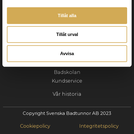
info@svenskabadtunnor.se
Tillåt alla
Navigering
Badtunnor
Tillåt urval
Terrasspool
Tillbehör
Avvisa
Inspiration
Badskolan
Kundservice
Vår historia
Copyright Svenska Badtunnor AB 2023
Cookiepolicy
Integritetspolicy