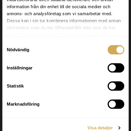
information från din enhet till de sociala medier och
Svenska Badtunnor
annons- och analysföretag som vi samarbetar med.
Dessa kan i sin tur kombinera informationen med annan
Svenska Badtunnor designar och tillverkar
information som du har tillhandahållit eller som de har
badtunnor och terrasspooler för det nordiska
samlat in när du har använt deras tjänster.
klimatet. Vi levererar högkvalitativa produkter
inom hela Europa.
Samtyckesval
Nödvändig
Godkänd för F-skatt.
Inställningar
Org nr. 556986-2740
Statistik
Kundservice
Svenska Badtunnor AB Lötängsgatan 18,
Marknadsföring
803 01 Gävle
026-103028
Visa detaljer