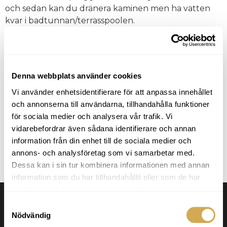
och sedan kan du dränera kaminen men ha vatten
kvar i badtunnan/terrasspoolen.
Isoleringen i våra badtunnor är avsedd för att
förlänga tiden det tar att få isbildning i vattnet
vintertid utan uppvärmning och den är inte
Denna webbplats använder cookies
anpassad till att varmhålla med eluppvärmning så
driftkostnaden kan bli hög med eluppvärmning.
Vi använder enhetsidentifierare för att anpassa innehållet
och annonserna till användarna, tillhandahålla funktioner
Till våra terrasspooler kan du välja till fullisolering
för sociala medier och analysera vår trafik. Vi
och denna är anpassad att hålla värmen även med
vidarebefordrar även sådana identifierare och annan
eluppvärmning och det fungerar därför bättre att ha
information från din enhet till de sociala medier och
en ved och el uppvärmd terrasspool jämfört med
annons- och analysföretag som vi samarbetar med.
fristående badtunna.
Dessa kan i sin tur kombinera informationen med annan
Tagged
Badtunnor
Vedeldade terrasspooler
information som du har tillhandahållit eller som de har
samlat in när du har använt deras tjänster.
Samtyckesval
Nödvändig