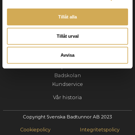
info@svenskabadtunnor.se
Tillåt alla
Navigering
Badtunnor
Tillåt urval
Terrasspool
Tillbehör
Avvisa
Inspiration
Badskolan
Kundservice
Vår historia
Copyright Svenska Badtunnor AB 2023
Cookiepolicy
Integritetspolicy