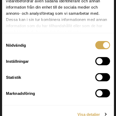
vidarebefordrar även sådana identifierare och annan
information från din enhet till de sociala medier och
Svenska Badtunnor
annons- och analysföretag som vi samarbetar med.
Dessa kan i sin tur kombinera informationen med annan
Svenska Badtunnor designar och tillverkar
information som du har tillhandahållit eller som de har
badtunnor och terrasspooler för det nordiska
samlat in när du har använt deras tjänster.
klimatet. Vi levererar högkvalitativa produkter
inom hela Europa.
Samtyckesval
Nödvändig
Godkänd för F-skatt.
Inställningar
Org nr. 556986-2740
Statistik
Kundservice
Marknadsföring
Svenska Badtunnor AB Lötängsgatan 18,
803 01 Gävle
026-103028
Visa detaljer