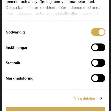
annons- och analysföretag som vi samarbetar med.
badtunnor och terrasspooler för det nordiska
Dessa kan i sin tur kombinera informationen med annan
klimatet. Vi levererar högkvalitativa produkter
information som du har tillhandahållit eller som de har
inom hela Europa.
samlat in när du har använt deras tjänster.
Samtyckesval
Godkänd för F-skatt.
Nödvändig
Org nr. 556986-2740
Inställningar
Kundservice
Statistik
Svenska Badtunnor AB Lötängsgatan 18,
803 01 Gävle
Marknadsföring
026-103028
info@svenskabadtunnor.se
Visa detaljer
Navigering