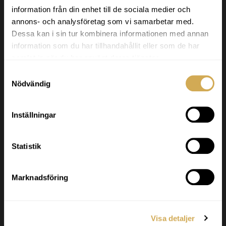
Svenska Badtunnor
information från din enhet till de sociala medier och
annons- och analysföretag som vi samarbetar med.
Svenska Badtunnor designar och tillverkar
Dessa kan i sin tur kombinera informationen med annan
badtunnor och terrasspooler för det nordiska
information som du har tillhandahållit eller som de har
klimatet. Vi levererar högkvalitativa produkter
samlat in när du har använt deras tjänster.
inom hela Europa.
Samtyckesval
Nödvändig
Godkänd för F-skatt.
Inställningar
Org nr. 556986-2740
Statistik
Kundservice
Svenska Badtunnor AB Lötängsgatan 18,
Marknadsföring
803 01 Gävle
026-103028
Visa detaljer