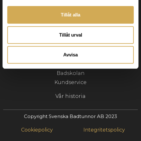
info@svenskabadtunnor.se
Tillåt alla
Navigering
Badtunnor
Tillåt urval
Terrasspool
Tillbehör
Avvisa
Inspiration
Badskolan
Kundservice
Vår historia
Copyright Svenska Badtunnor AB 2023
Cookiepolicy
Integritetspolicy