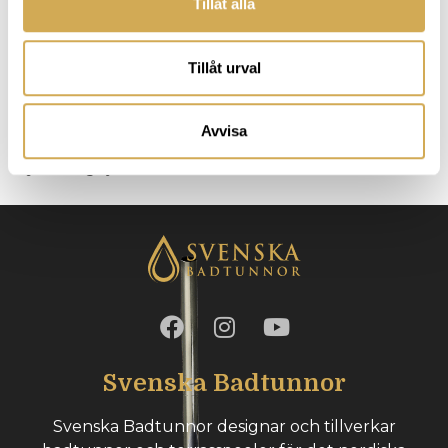
Tillåt alla
kaminen.
Rökrörsskydd
Tillåt urval
Vi erbjuder rökrörsskydd som tillbehör till båda våra
kaminmodeller. Rökröret kan bli mycket varmt när
Avvisa
man eldar, uppemot 600 grader, så det är viktigt att
skydda dig själv och andra mot brännskador.
Svenska Badtunnor
Svenska Badtunnor designar och tillverkar