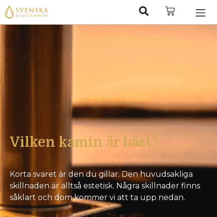
Vilken kamin är bäst?
Korta svaret är den du gillar. Den huvudsakliga
skillnaden är alltså estetisk. Några skillnader finns
såklart och dom kommer vi att ta upp nedan.