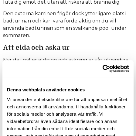
luta dig emot det utan att riskera att bränna dig.
Den externa kaminen frigör dock ytterligare plats i
badtunnan och kan vara fördelaktig om du vill
använda badtunnan som en svalkande pool under
sommaren.
Att elda och aska ur
När det gäller eldning och askning är vår utvändiga
kamin generellt sett enklare att sköta eftersom den
är placerad bredvid badtunnan och kan enkelt askas
ur med en vanlig askspade.
Denna webbplats använder cookies
För att aska ur vår invändiga kamin rekommenderar
Vi använder enhetsidentifierare för att anpassa innehållet
vi en grovdammsugare eller en askspade med långt
och annonserna till användarna, tillhandahålla funktioner
skaft.
för sociala medier och analysera vår trafik. Vi
Vinteranvändning
vidarebefordrar även sådana identifierare och annan
information från din enhet till de sociala medier och
Vid vinteranvändning måste alla våra badtunnor
annons- och analysföretag som vi samarbetar med.