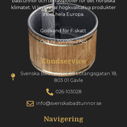
badtunnor och terrasspooler för det nordiska
klimatet. Vi levererar högkvalitativa produkter
inom hela Europa.
Godkänd för F-skatt.
Org nr. 556986-2740
Kundservice
Svenska Badtunnor AB Lötängsgatan 18,
803 01 Gävle
026-103028
info@svenskabadtunnor.se
Navigering