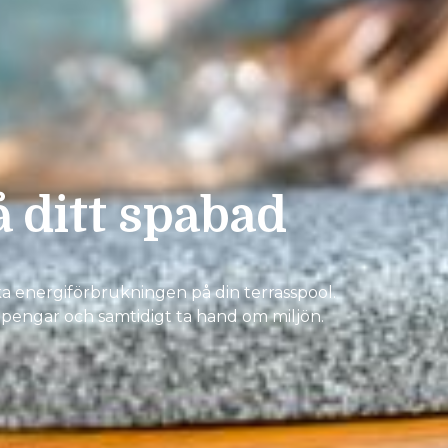
 ditt spabad
ka energiförbrukningen på din terrasspool.
 pengar och samtidigt ta hand om miljön.