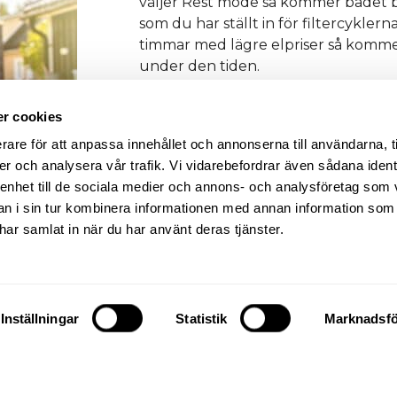
väljer Rest mode så kommer badet b
som du har ställt in för filtercyklern
timmar med lägre elpriser så komme
under den tiden.
Du kan med den inställningen tappa 
r cookies
sedan vill bada ändrar du inställnin
går då igång och värmer upp till d
rare för att anpassa innehållet och annonserna till användarna, t
inställd.
er och analysera vår trafik. Vi vidarebefordrar även sådana ident
 enhet till de sociala medier och annons- och analysföretag som 
 i sin tur kombinera informationen med annan information som
e har samlat in när du har använt deras tjänster.
Inställningar
Statistik
Marknadsfö
um i isoleringen. Om du har byggt tekniklådan själv, se ti