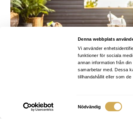
Denna webbplats använde
Vi använder enhetsidentifie
funktioner för sociala medi
annan information från din
samarbetar med. Dessa kan
tillhandahållit eller som d
Isolering
Samtyckesval
Nödvändig
Kontrollera din anläggning så att den inte har några hålr
Isolera också slangar som går utanför badet.