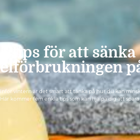
5 tips för att sänka
elförbrukningen på
Inför vintern är det smart att tänka på hur du kan mins
Här kommer fem enkla tips som kan hjälpa dig att spara