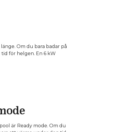
n länge. Om du bara badar på
tid för helgen. En 6 kW
 mode
sspool är Ready mode. Om du