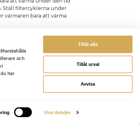
ara att värma under den tid
a. Ställ filtercyklerna under
r värmaren bara att värma
temp i ditt bad så när du
gen till ready mode och badet
Tillåt alla
en temperaturen du har
illhandahålla
ifierare och
Tillåt urval
vi
 du har
Avvisa
ring
Visa detaljer
ll att den är väl isolerad.