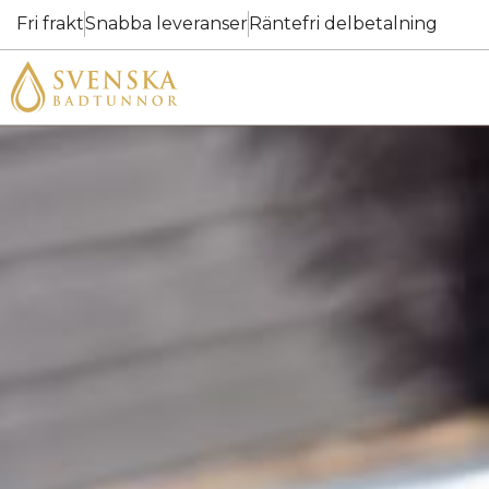
Fri frakt
Snabba leveranser
Räntefri delbetalning